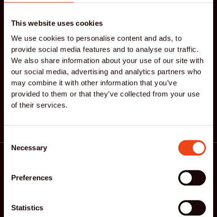
Klaar voor een nieuwe
manier van bewegen?
This website uses cookies
We use cookies to personalise content and ads, to
Ervaar zelf hoe effectief én fijn Reformer Pilates
provide social media features and to analyse our traffic.
voelt. Boek een proefles of neem contact op.
We also share information about your use of our site with
our social media, advertising and analytics partners who
may combine it with other information that you’ve
Neem contact op
provided to them or that they’ve collected from your use
of their services.
Consent
Necessary
Selection
Preferences
Schrijf je in voor onze nieuwsbrief.
Statistics